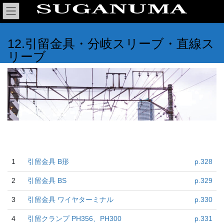
コ
ナ
ン
ビ
テ
ゲ
ン
ー
12.引留金具・分岐スリーブ・直線ス
ツ
シ
リーブ
へ
ョ
ス
ン
キ
に
ッ
移
プ
動
1
引留金具 B形
p.328
2
引留金具 BS
p.329
3
引留金具 ワイヤターミナル
p.330
4
引留クランプ PH356、PH300
p.331