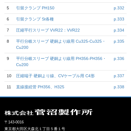
5
引留クランプ PH150
p.332
6
引留クランプ St各種
p.333
7
圧縮平行スリーブ VVR22：VVR22
p.334
8
平行分岐スリーブ 硬銅より線用 Cu325-Cu325・
p.335
Cu200
9
平行分岐スリーブ 硬銅より線用 PH356-PH356・
p.336
Cu200
10
圧縮端子 硬銅より線、CVケーブル用 C4形
p.337
11
直線接続管 PH356、H325
p.338
〒143-0016
東京都大田区大森北１丁目５番１号