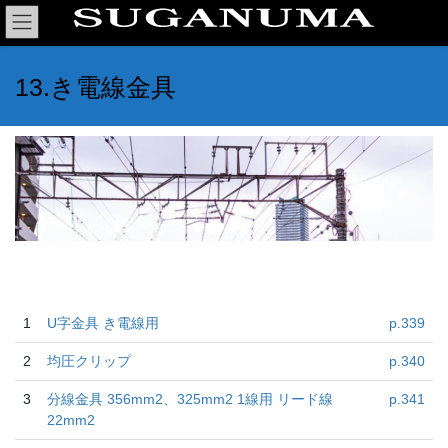
コ
ナ
ン
ビ
テ
ゲ
ン
ー
13.き電線金具
ツ
シ
へ
ョ
ス
ン
キ
に
ッ
移
プ
動
1
U字金具 き電線用
p.339
2
均圧クリップ
p.340
3
分線金具 356mm2、325mm2 1線用 リード線
p.341
22mm2